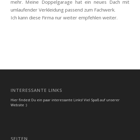
mehr. Meine Doppelgarage hat ein neues Dach mit
umlaufender Verkleidung passend zum Fachwerk.
Ich kann diese Firma nur weiter empfehlen weiter.
INTERESSANTE LINKS
Hier findest Du ein paar interessante Links! Viel Spaß auf unserer
Website :)
SEITEN