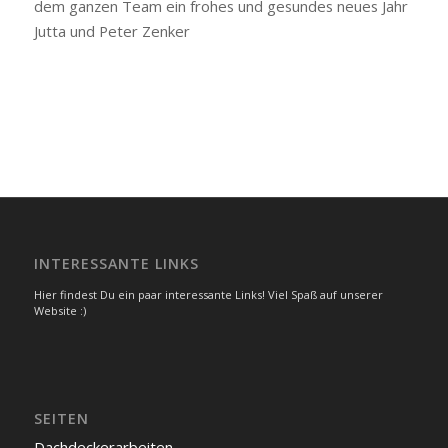
dem ganzen Team ein frohes und gesundes neues Jahr
Jutta und Peter Zenker
INTERESSANTE LINKS
Hier findest Du ein paar interessante Links! Viel Spaß auf unserer
Website :)
SEITEN
Dachdeckerarbeiten